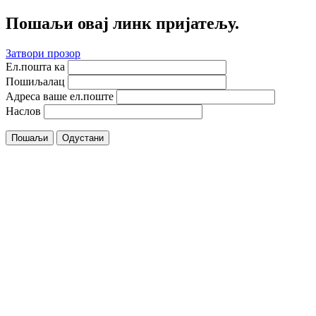
Пошаљи овај линк пријатељу.
Затвори прозор
Ел.пошта ка
Пошиљалац
Адреса ваше ел.поште
Наслов
Пошаљи
Одустани