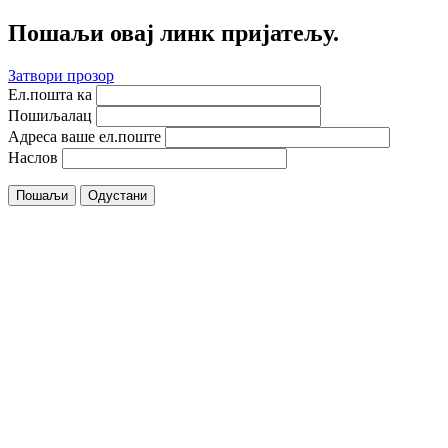
Пошаљи овај линк пријатељу.
Затвори прозор
Ел.пошта ка
Пошиљалац
Адреса ваше ел.поште
Наслов
Пошаљи
Одустани