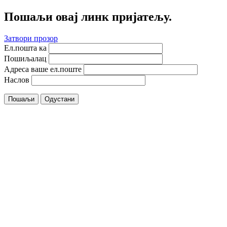
Пошаљи овај линк пријатељу.
Затвори прозор
Ел.пошта ка
Пошиљалац
Адреса ваше ел.поште
Наслов
Пошаљи
Одустани