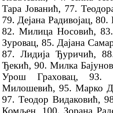
Тара Јованић, 77. Теодор
79. Дејана Радивојац, 80.
82. Милица Носовић, 83.
Зуровац, 85. Дајана Сама
87. Лидија Ђуричић, 8
Ђекић, 90. Милка Бајунов
Урош Граховац, 93.
Милошевић, 95. Марко Др
97. Теодор Видаковић, 9
Комљен, 100. Зорана Рад