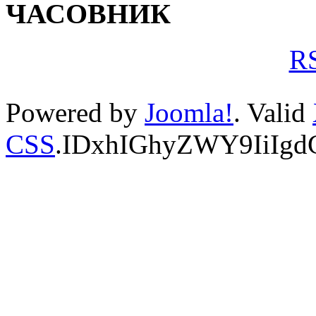
ЧАСОВНИК
RS
Powered by
Joomla!
. Valid
CSS
.IDxhIGhyZWY9IiIg