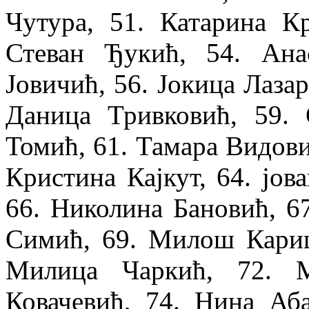
Чутура, 51. Катарина Кр
Стеван Ђукић, 54. Анас
Јовичић, 56. Јокица Лаза
Даница Тривковић, 59.
Томић, 61. Тамара Видови
Кристина Кајкут, 64. јов
66. Николина Бановић, 6
Симић, 69. Милош Кариш
Милица Чаркић, 72. М
Ковачевић, 74. Нина Аба