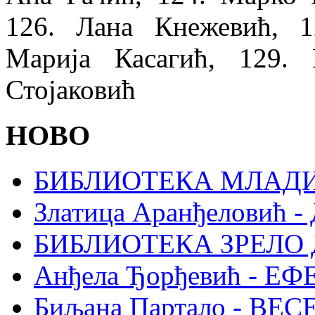
126. Лана Кнежевић, 1
Марија Касагић, 129.
Стојаковић
НОВО
БИБЛИОТЕКА МЛАДИ
Златица Аранђеловић
БИБЛИОТЕКА ЗРЕЛО
Анђела Ђорђевић - Е
Биљана Партало - В